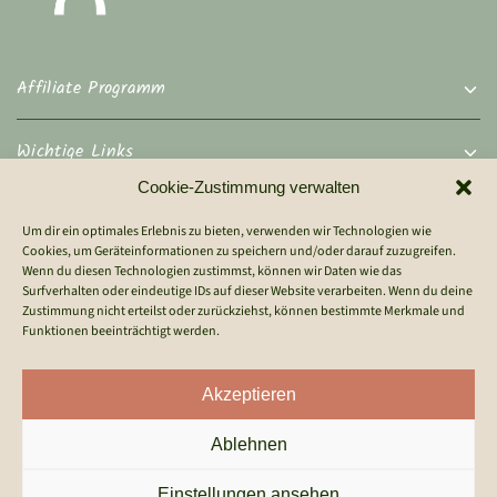
Affiliate Programm
Wichtige Links
Cookie-Zustimmung verwalten
Rechtliches
Um dir ein optimales Erlebnis zu bieten, verwenden wir Technologien wie
Cookies, um Geräteinformationen zu speichern und/oder darauf zuzugreifen.
Wenn du diesen Technologien zustimmst, können wir Daten wie das
Kontakt
Surfverhalten oder eindeutige IDs auf dieser Website verarbeiten. Wenn du deine
Zustimmung nicht erteilst oder zurückziehst, können bestimmte Merkmale und
Funktionen beeinträchtigt werden.
Akzeptieren
Ablehnen
© 2026 Alle Rechte vorbehalten
Einstellungen ansehen