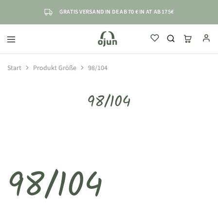
GRATIS VERSAND IN DE AB 70 € IN AT AB 175€
ojun
einfach
sicher
selbstständig
Start
Produkt Größe
98/104
98/104
98/104