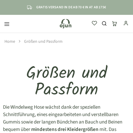
GRATIS VERSAND IN DE AB 70 € IN AT AB 175€
ojun
einfach
sicher
selbstständig
Home
Größen und Passform
Größen und
Passform
Die Windelweg Hose wächst dank der speziellen
Schnittführung, eines eingearbeiteten und verstellbaren
Gummis sowie der langen Bündchen an Bauch und Beinen
bequem über
mindestens drei Kleidergrößen
mit. Das