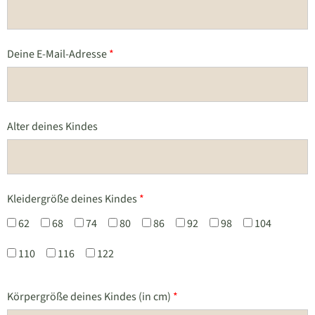
Deine E-Mail-Adresse
*
Alter deines Kindes
Kleidergröße deines Kindes
*
62
68
74
80
86
92
98
104
110
116
122
Körpergröße deines Kindes (in cm)
*