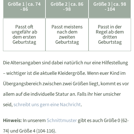
Größe 1 | ca. 74
Größe 2 | ca. 86
Größe 3 | ca. 98
- 86
- 98
- 104
Passt oft
Passt meistens
Passt in der
ungefähr ab
nach dem
Regel ab dem
dem ersten
zweiten
dritten
Geburtstag
Geburtstag
Geburtstag
Die Altersangaben sind dabei natürlich nur eine Hilfestellung
– wichtiger ist die aktuelle Kleidergröße. Wenn euer Kind im
Übergangsbereich zwischen zwei Größen liegt, kommt es vor
allem auf die individuelle Statur an. Falls ihr hier unsicher
seid,
schreibt uns gern eine Nachricht
.
Hinweis:
In unserem
Schnittmuster
gibt es auch Größe 0 (62-
74) und Größe 4 (104-116).