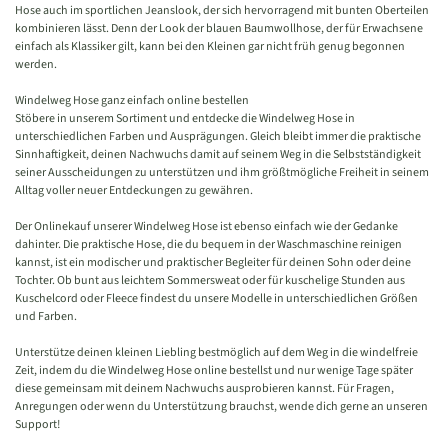
Hose auch im sportlichen Jeanslook, der sich hervorragend mit bunten Oberteilen
kombinieren lässt. Denn der Look der blauen Baumwollhose, der für Erwachsene
einfach als Klassiker gilt, kann bei den Kleinen gar nicht früh genug begonnen
werden.
Windelweg Hose ganz einfach online bestellen
Stöbere in unserem Sortiment und entdecke die Windelweg Hose in
unterschiedlichen Farben und Ausprägungen. Gleich bleibt immer die praktische
Sinnhaftigkeit, deinen Nachwuchs damit auf seinem Weg in die Selbstständigkeit
seiner Ausscheidungen zu unterstützen und ihm größtmögliche Freiheit in seinem
Alltag voller neuer Entdeckungen zu gewähren.
Der Onlinekauf unserer Windelweg Hose ist ebenso einfach wie der Gedanke
dahinter. Die praktische Hose, die du bequem in der Waschmaschine reinigen
kannst, ist ein modischer und praktischer Begleiter für deinen Sohn oder deine
Tochter. Ob bunt aus leichtem Sommersweat oder für kuschelige Stunden aus
Kuschelcord oder Fleece findest du unsere Modelle in unterschiedlichen Größen
und Farben.
Unterstütze deinen kleinen Liebling bestmöglich auf dem Weg in die windelfreie
Zeit, indem du die Windelweg Hose online bestellst und nur wenige Tage später
diese gemeinsam mit deinem Nachwuchs ausprobieren kannst. Für Fragen,
Anregungen oder wenn du Unterstützung brauchst, wende dich gerne an unseren
Support!