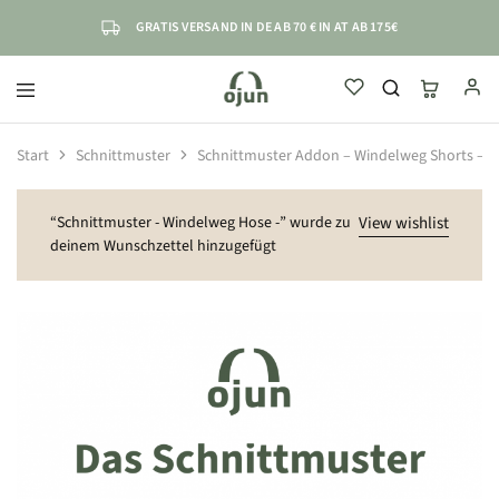
GRATIS VERSAND IN DE AB 70 € IN AT AB 175€
ojun
einfach
sicher
selbstständig
Start
Schnittmuster
Schnittmuster Addon – Windelweg Shorts –
“Schnittmuster - Windelweg Hose -” wurde zu
View wishlist
deinem Wunschzettel hinzugefügt