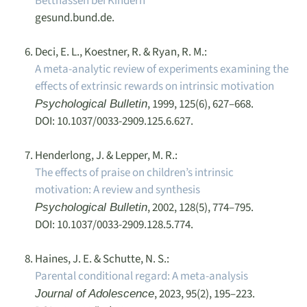
Bettnässen bei Kindern
gesund.bund.de.
Deci, E. L., Koestner, R. & Ryan, R. M.:
A meta-analytic review of experiments examining the
effects of extrinsic rewards on intrinsic motivation
, 1999, 125(6), 627–668.
Psychological Bulletin
DOI: 10.1037/0033-2909.125.6.627.
Henderlong, J. & Lepper, M. R.:
The effects of praise on children’s intrinsic
motivation: A review and synthesis
, 2002, 128(5), 774–795.
Psychological Bulletin
DOI: 10.1037/0033-2909.128.5.774.
Haines, J. E. & Schutte, N. S.:
Parental conditional regard: A meta-analysis
, 2023, 95(2), 195–223.
Journal of Adolescence