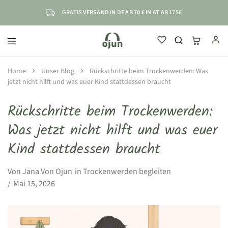
GRATIS VERSAND IN DE AB 70 € IN AT AB 175€
ojun
einfach
sicher
selbstständig
Home
Unser Blog
Rückschritte beim Trockenwerden: Was
jetzt nicht hilft und was euer Kind stattdessen braucht
Rückschritte beim Trockenwerden:
Was jetzt nicht hilft und was euer
Kind stattdessen braucht
Von
Jana Von Ojun
in
Trockenwerden begleiten
Mai 15, 2026