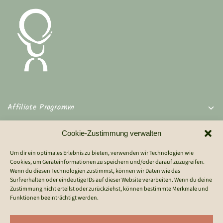
Affiliate Programm
Cookie-Zustimmung verwalten
Wichtige Links
Um dir ein optimales Erlebnis zu bieten, verwenden wir Technologien wie
Rechtliches
Cookies, um Geräteinformationen zu speichern und/oder darauf zuzugreifen.
Wenn du diesen Technologien zustimmst, können wir Daten wie das
Surfverhalten oder eindeutige IDs auf dieser Website verarbeiten. Wenn du deine
Zustimmung nicht erteilst oder zurückziehst, können bestimmte Merkmale und
Kontakt
Funktionen beeinträchtigt werden.