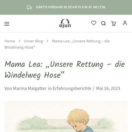
GRATIS VERSAND IN DE AB 70 € IN AT AB 175€
ojun
einfach
sicher
selbstständig
Home
Unser Blog
Mama Lea: „Unsere Rettung – die
Windelweg Hose“
Mama Lea: „Unsere Rettung – die
Windelweg Hose“
Von
Marina Maigatter
in
Erfahrungsberichte
Mai 16, 2023